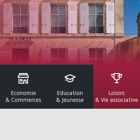
Economie
Education
Loisirs
& Commerces
& Jeunesse
& Vie associative