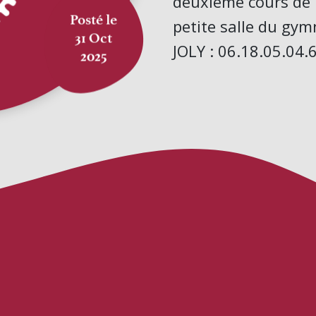
deuxième cours de P
Posté le
petite salle du gy
31 Oct
JOLY : 06.18.05.04.
2025