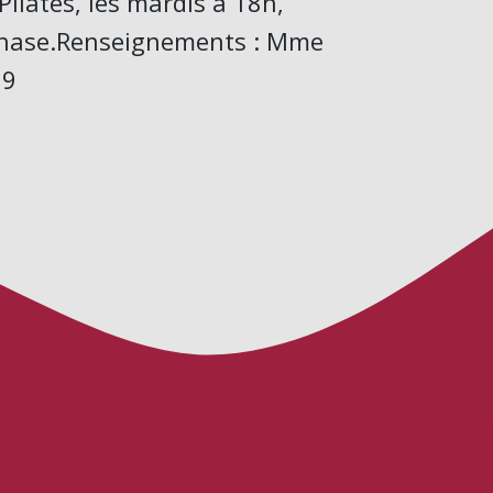
ilates, les mardis à 18h,
mnase.Renseignements : Mme
69