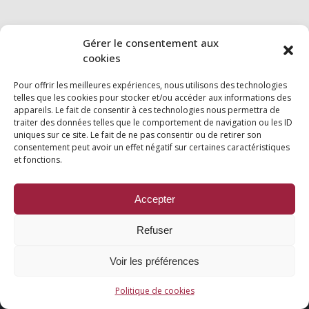
Gérer le consentement aux
cookies
Pour offrir les meilleures expériences, nous utilisons des technologies
telles que les cookies pour stocker et/ou accéder aux informations des
appareils. Le fait de consentir à ces technologies nous permettra de
traiter des données telles que le comportement de navigation ou les ID
uniques sur ce site. Le fait de ne pas consentir ou de retirer son
consentement peut avoir un effet négatif sur certaines caractéristiques
et fonctions.
Mairie
Accepter
53 Bis Rue nationale, 72110
Refuser
02 43 97 55 44
E-mail
Voir les préférences
Facebook
Mentions légales
|
Politique de cookies UE
|
Nous contacter
Politique de cookies